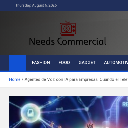
Skip
Thursday, August 6, 2026
to
content
Needs Commercial
Business
FASHION
FOOD
GADGET
AUTOMOTI
Home
Agentes de Voz con IA para Empresas: Cuando el Telé