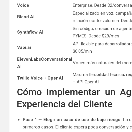
Voice
Enterprise. Desde $2/convers
Especializado en voz; campa
Bland AI
relación costo-volumen. Desd
Sin código; creación de agente
Synthflow AI
PYMES. Desde $29/mes
API flexible para desarrollador
Vapi.ai
$0.05/min
ElevenLabsConversational
Voces más naturales del merc
AI
Máxima flexibilidad técnica; r
Twilio Voice + OpenAI
+ API OpenAI
Cómo Implementar un Age
Experiencia del Cliente
Paso 1 — Elegir un caso de uso de bajo riesgo:
La co
primeros casos. El cliente espera poca conversación y e