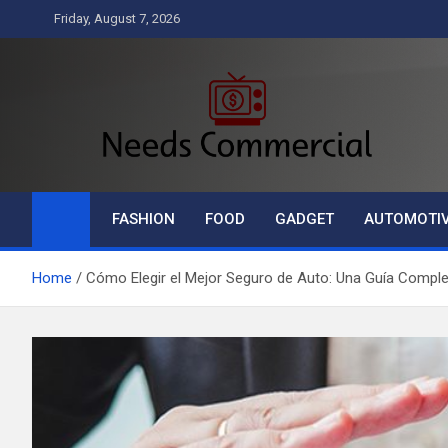
Skip
Friday, August 7, 2026
to
content
Needs Commercial
Business
FASHION
FOOD
GADGET
AUTOMOTI
Home
Cómo Elegir el Mejor Seguro de Auto: Una Guía Compl